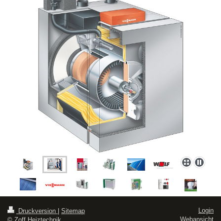
Login
Druckversion
|
Sitemap
Webansicht
© Zoff Heiztechnik